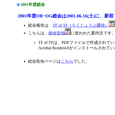
2001年度総会
2001年度OB･OG総会は2001.06.16(土)に、
総会報告は、
TF of TF（りくじょうぶ通信）
こちらは、
総会告知
に使われた案内文です
TF of TFは、PDFファイルで作成されて
Acrobat Reader4.0がインストールさ
総会告知ページは
こちら
でした。