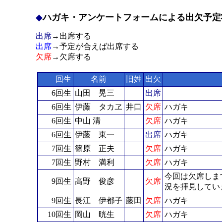
◆
ハガキ・アンケートフォームによる出欠予定状況 2
出席
→出席する
出席
→予定が合えば出席する
欠席
→欠席する
回生
名前
旧姓
出欠
6回生
山田 晃三
出席
6回生
伊藤 タカヱ
井口
欠席
ハガキ
6回生
中山 清
欠席
ハガキ
6回生
伊藤 東一
出席
ハガキ
7回生
篠原 正夫
欠席
ハガキ
7回生
野村 満利
欠席
ハガキ
今回は欠席しま
9回生
高野 俊彦
欠席
況を拝見してい
9回生
長江 伊都子
藤田
欠席
ハガキ
10回生
岡山 晄生
欠席
ハガキ