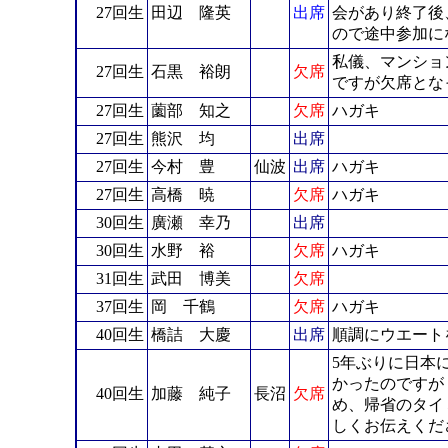
27回生
田辺 隆英
出席
会があり終了後
ので途中参加に
私儀、マンショ
27回生
石黒 裕朗
欠席
ですが欠席とな
27回生
薗部 知之
欠席
ハガキ
27回生
熊沢 均
出席
27回生
今村 豊
仙波
出席
ハガキ
27回生
高橋 暁
欠席
ハガキ
30回生
廣瀬 幸乃
出席
30回生
水野 裕
欠席
ハガキ
31回生
武田 博美
欠席
37回生
岡 千鶴
欠席
ハガキ
40回生
橋詰 大慶
出席
順調にウエート
5年ぶりに日本
かったのですが
40回生
加藤 純子
長沼
欠席
め、帰省のタイ
しくお伝えくだ