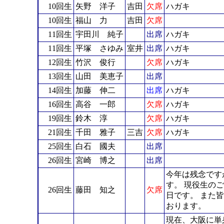
10回生
矢野 洋子
吉田
欠席
ハガキ
10回生
福山 力
吉田
欠席
11回生
宇田川 純子
出席
ハガキ
11回生
平塚 さゆみ
室井
出席
ハガキ
12回生
竹沢 俊行
欠席
ハガキ
13回生
山田 美恵子
出席
14回生
加藤 伸二
出席
ハガキ
16回生
高谷 一郎
欠席
ハガキ
19回生
鈴木 淳
欠席
ハガキ
21回生
千田 雅子
三吉
欠席
ハガキ
25回生
白石 國夫
出席
26回生
宮崎 博之
出席
今年は残念です
す。 現役生の
26回生
藤田 知之
欠席
日です。 また
おります。
現在、大阪に単