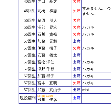
40回生
内田 基之
欠席
すみません。 
46回生
高橋 祥志
欠席
ません。
56回生
藤原 朋人
欠席
56回生
沼部 晃宏
欠席
ハガキ
56回生
石川 貴裕
欠席
ハガキ
57回生
加藤 元毅
出席
57回生
伊藤 桜子
欠席
ハガキ
57回生
安藤 雄太
出席
57回生
宮松 洋仁
出席
ハガキ
57回生
津野 千鶴
出席
ハガキ
57回生
加藤 尋子
出席
ハガキ
57回生
宮本 直明
欠席
ハガキ
57回生
武藤 真由子
出席
mixi
Special Guest!
現役顧問
出席
淺川 俊彦